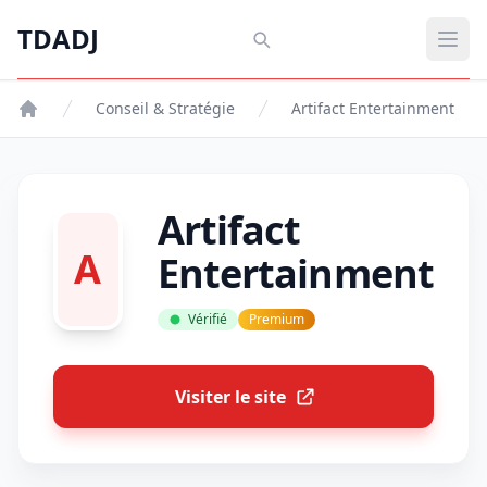
Aller au contenu principal
TDADJ
TDADJ
Ouvr
Conseil & Stratégie
Artifact Entertainment
Artifact
A
Entertainment
Vérifié
Premium
Visiter le site