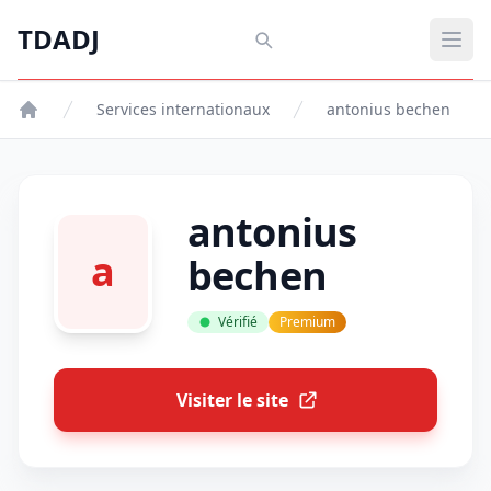
Aller au contenu principal
TDADJ
TDADJ
Ouvr
Services internationaux
antonius bechen
antonius
a
bechen
Vérifié
Premium
Visiter le site