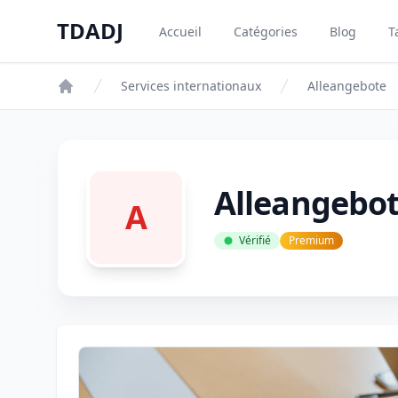
Aller au contenu principal
TDADJ
Accueil
Catégories
Blog
T
TDADJ
Services internationaux
Alleangebote
Alleangebo
A
Vérifié
Premium