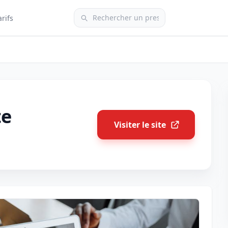
arifs
te
Visiter le site