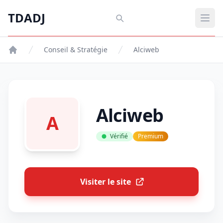
Aller au contenu principal
TDADJ
TDADJ
Ouvr
Conseil & Stratégie
Alciweb
Alciweb
A
Vérifié
Premium
Visiter le site