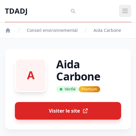
Aller au contenu principal
TDADJ
TDADJ
Ouvr
Conseil environnemental
Aida Carbone
Aida
A
Carbone
Vérifié
Premium
Visiter le site